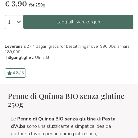
€
3,90
för 250g
Lägg till i varukorgen
Leverans i:
2 - 4 dagar, gratis för beställningar över 990,00€, annars
189,00€
Tillgänglighet:
Utmärkt
4.8 / 5
Penne di Quinoa BIO senza glutine
250g
Le
Penne di Quinoa BIO senza glutine
di
Pasta
d'Alba
sono una stuzzicante e simpatica idea da
portare a tavola per un primo piatto sano,