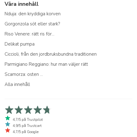
Våra innehåll
Nduja: den kryddiga korven
Gorgonzola söt eller stark?
Riso Venere: rätt ris för...
Delikat pumpa
Ciccioli, från den jordbruksbundna traditionen
Parmigiano Reggiano: hur man väljer rätt
Scamorza: osten ...
Alla innehåll
4,7/5 på Trustpilot
4,9/5 på Trustcart
4,7/5 på Google