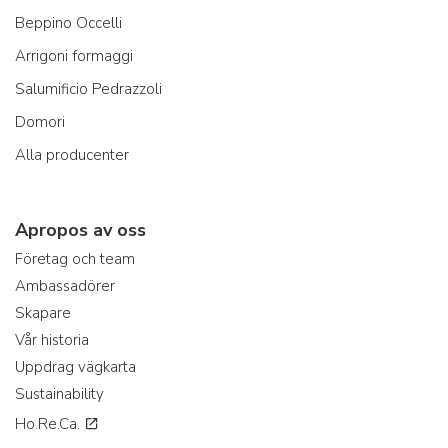
Beppino Occelli
Arrigoni formaggi
Salumificio Pedrazzoli
Domori
Alla producenter
Apropos av oss
Företag och team
Ambassadörer
Skapare
Vår historia
Uppdrag vägkarta
Sustainability
Ho.Re.Ca.