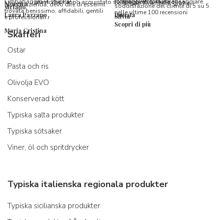
l’imballaggio vi stupirà!
formaggi ancora da assaggiare.
utenti che hanno acquistato su Spaghetti & Mandolino
consiglio vivamente, grazie.
Morena
questa azienda, devo dire di essermi
soddisfazione del cliente di 5 su 5
stefano
trovata benissimo, affidabili, gentili
nelle ultime 100 recensioni
Laura Pazzano
Donata
Silvia
e professionali.r
Scopri di più
Maria Cristina
Skafferi
Ostar
Pasta och ris
Olivolja EVO
Konserverad kött
Typiska salta produkter
Typiska sötsaker
Viner, öl och spritdrycker
Typiska italienska regionala produkter
Typiska sicilianska produkter