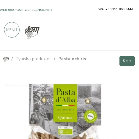
WA: +39 351 865 9444
ÖVER 900 POSITIVA RECENSIONER
MENU
/
Typiska produkter
/
Pasta och ris
Penne di Quinoa BIO senza glutine 250g
Köp
Köp