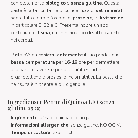
completamente
biologico
e
senza glutine
. Questa
pasta è fatta con farina di quinoa, ricca di
sali minerali
,
soprattutto ferro e fosforo, di
proteine
, e di
vitamine
in particolare E, B2 e C. Presenta inoltre un alto
contenuto di
lisina
, un amminoacido di solito carente
nei cereali.
Pasta d'Alba
essicca lentamente
il suo prodotto
a
bassa temperatura
per
16-18 ore
per permettere
alla pasta di avere importanti caratteristiche
organolettiche e preziosi principi nutritivi. La pasta che
ne risulta è nutriente e più digeribile.
Ingredienser Penne di Quinoa BIO senza
glutine 250g
Ingredienti
: farina di quinoa bio, acqua
Informazioni allergeniche
: senza glutine. NO O.G.M.
Tempo di cottura
: 3-5 minuti