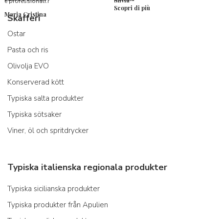
Silvia
e professionali.r
Scopri di più
Maria Cristina
Skafferi
Ostar
Pasta och ris
Olivolja EVO
Konserverad kött
Typiska salta produkter
Typiska sötsaker
Viner, öl och spritdrycker
Typiska italienska regionala produkter
Typiska sicilianska produkter
Typiska produkter från Apulien