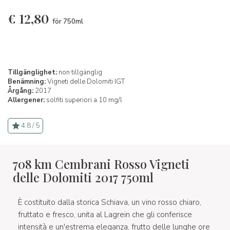
€
12,80
för 750ml
Tillgänglighet:
non tillgänglig
Benämning:
Vigneti delle Dolomiti IGT
Årgång:
2017
Allergener:
solfiti superiori a 10 mg/l
4.8 / 5
708 km Cembrani Rosso Vigneti
delle Dolomiti 2017 750ml
È costituito dalla storica Schiava, un vino rosso chiaro,
fruttato e fresco, unita al Lagrein che gli conferisce
intensità e un'estrema eleganza, frutto delle lunghe ore