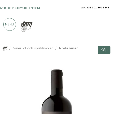
WA: +39 351 865 9444
ÖVER 900 POSITIVA RECENSIONER
MENU
/
Viner, öl och spritdrycker
/
Röda viner
Köp