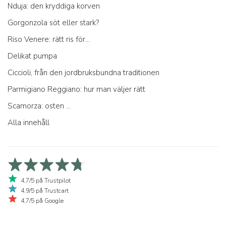
Nduja: den kryddiga korven
Gorgonzola söt eller stark?
Riso Venere: rätt ris för...
Delikat pumpa
Ciccioli, från den jordbruksbundna traditionen
Parmigiano Reggiano: hur man väljer rätt
Scamorza: osten ...
Alla innehåll
4,7/5 på Trustpilot
4,9/5 på Trustcart
4,7/5 på Google