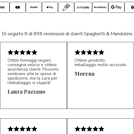
Di seguito 8 di 898 recensioni di clienti Spaghetti & Mandolino
Ottimi formaggi vegani,
Ottimo prodotto,
consegna veloce e ottima
imballaggio molto accurato
assistenza clienti. Possono
Morena
sembrare alte le spese di
spedizione, ma la cura per
l’imballaggio vi stupirà!
Laura Pazzano
5/5
5/5
LP
M*