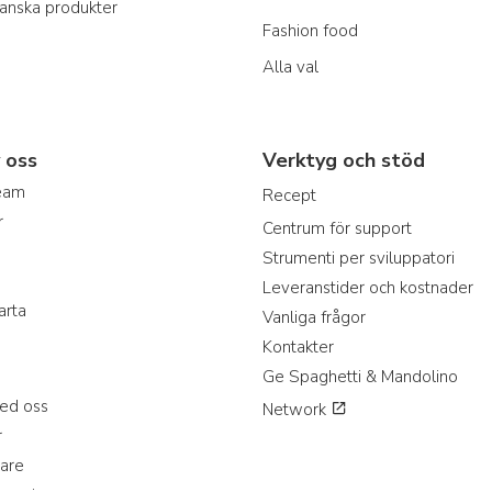
ianska produkter
Fashion food
Alla val
 oss
Verktyg och stöd
team
Recept
r
Centrum för support
Strumenti per sviluppatori
Leveranstider och kostnader
arta
Vanliga frågor
Kontakter
Ge Spaghetti & Mandolino
ed oss
Network
r
jare