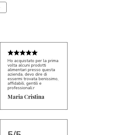
Ho acquistato per la prima
volta alcuni prodotti
alimentari presso questa
azienda, devo dire di
essermi trovata benissimo,
affidabili, gentili e
professionali.r
5/5
MC
Maria Cristina
5/5