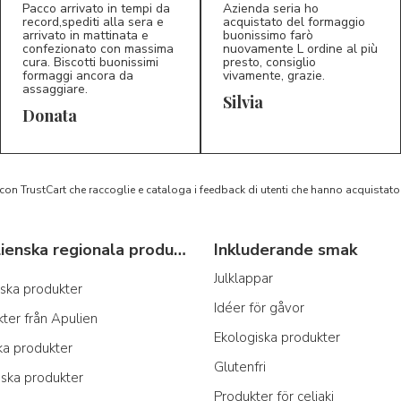
Pacco arrivato in tempi da
Azienda seria ho
record,spediti alla sera e
acquistato del formaggio
arrivato in mattinata e
buonissimo farò
confezionato con massima
nuovamente L ordine al più
cura. Biscotti buonissimi
presto, consiglio
formaggi ancora da
vivamente, grazie.
assaggiare.
Silvia
5/5
5/5
D*
S*
Donata
 con TrustCart che raccoglie e cataloga i feedback di utenti che hanno acquista
Typiska italienska regionala produkter
Inkluderande smak
Julklappar
anska produkter
Idéer för gåvor
ter från Apulien
Ekologiska produkter
ka produkter
Glutenfri
nska produkter
Produkter för celiaki