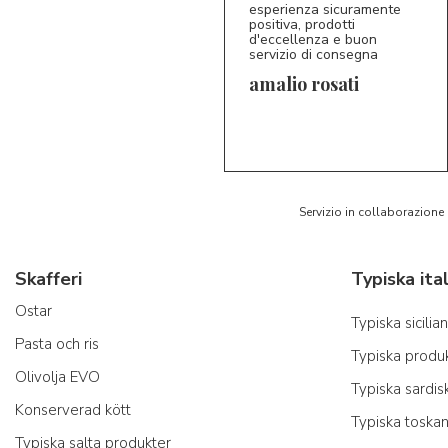
esperienza sicuramente
positiva, prodotti
d'eccellenza e buon
servizio di consegna
amalio rosati
5/5
AR
Servizio in collaborazione
Skafferi
Ostar
Typiska sicili
Pasta och ris
Typiska produk
Olivolja EVO
Typiska sardis
Konserverad kött
Typiska toska
Typiska salta produkter