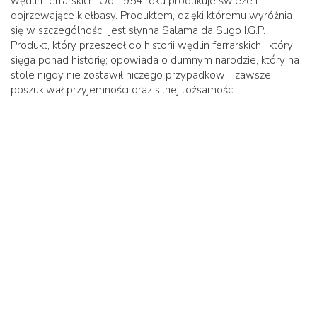
wędlin ferrarskich. Od 1954 roku produkuje świeże i
dojrzewające kiełbasy. Produktem, dzięki któremu wyróżnia
się w szczególności, jest słynna Salama da Sugo I.G.P.
Produkt, który przeszedł do historii wędlin ferrarskich i który
sięga ponad historię; opowiada o dumnym narodzie, który na
stole nigdy nie zostawił niczego przypadkowi i zawsze
poszukiwał przyjemności oraz silnej tożsamości.