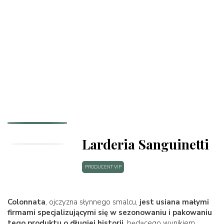
Larderia Sanguinetti
PRODUCENT VIP
Colonnata
, ojczyzna słynnego smalcu,
jest usiana małymi
firmami specjalizującymi się w sezonowaniu i pakowaniu
tego produktu o długiej historii
, będącego wynikiem