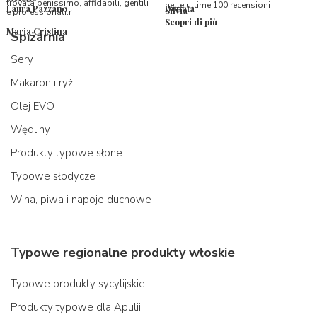
trovata benissimo, affidabili, gentili
nelle ultime 100 recensioni
Laura Pazzano
Donata
Silvia
e professionali.r
Scopri di più
Maria Cristina
Spiżarnia
Sery
Makaron i ryż
Olej EVO
Wędliny
Produkty typowe słone
Typowe słodycze
Wina, piwa i napoje duchowe
Typowe regionalne produkty włoskie
Typowe produkty sycylijskie
Produkty typowe dla Apulii