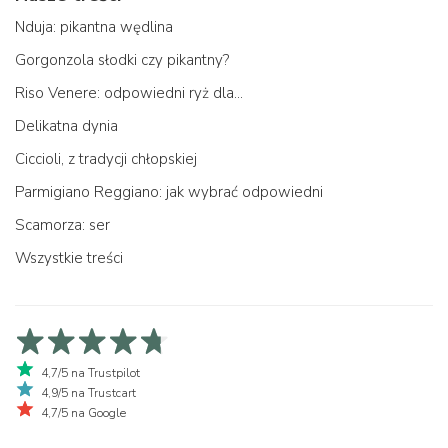
Nduja: pikantna wędlina
Gorgonzola słodki czy pikantny?
Riso Venere: odpowiedni ryż dla...
Delikatna dynia
Ciccioli, z tradycji chłopskiej
Parmigiano Reggiano: jak wybrać odpowiedni
Scamorza: ser
Wszystkie treści
4,7/5 na Trustpilot
4,9/5 na Trustcart
4,7/5 na Google