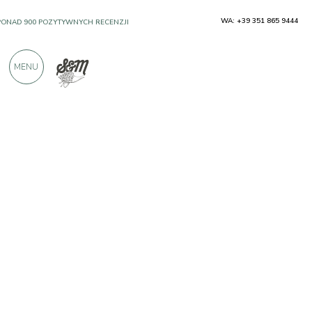
WA: +39 351 865 9444
PONAD 900 POZYTYWNYCH RECENZJI
MENU
Producenci
Larderia Sanguinetti