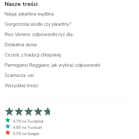
Nasze treści
Nduja: pikantna wędlina
Gorgonzola słodki czy pikantny?
Riso Venere: odpowiedni ryż dla...
Delikatna dynia
Ciccioli, z tradycji chłopskiej
Parmigiano Reggiano: jak wybrać odpowiedni
Scamorza: ser
Wszystkie treści
4,7/5 na Trustpilot
4,9/5 na Trustcart
4,7/5 na Google