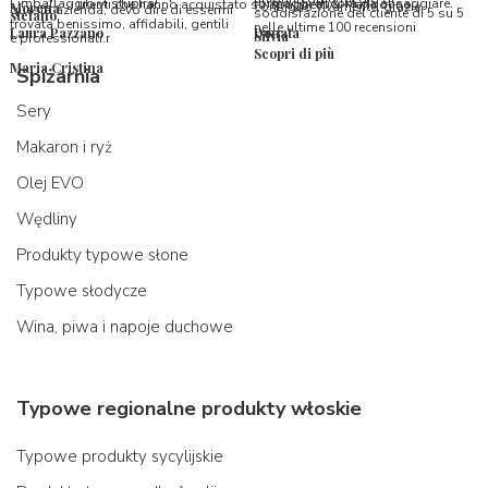
l’imballaggio vi stupirà!
formaggi ancora da assaggiare.
utenti che hanno acquistato su Spaghetti & Mandolino
consiglio vivamente, grazie.
Morena
questa azienda, devo dire di essermi
soddisfazione del cliente di 5 su 5
stefano
trovata benissimo, affidabili, gentili
nelle ultime 100 recensioni
Laura Pazzano
Donata
Silvia
e professionali.r
Scopri di più
Maria Cristina
Spiżarnia
Sery
Makaron i ryż
Olej EVO
Wędliny
Produkty typowe słone
Typowe słodycze
Wina, piwa i napoje duchowe
Typowe regionalne produkty włoskie
Typowe produkty sycylijskie