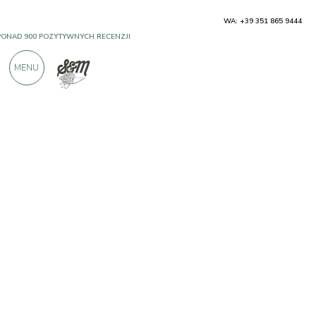
WA: +39 351 865 9444
PONAD 900 POZYTYWNYCH RECENZJI
MENU
Producenci
Tenute Ducali