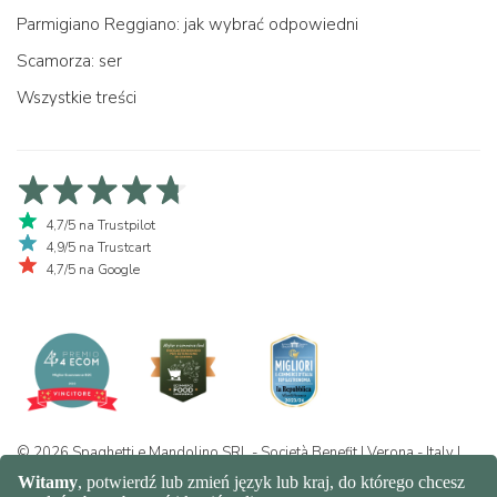
Parmigiano Reggiano: jak wybrać odpowiedni
Scamorza: ser
Wszystkie treści
4,7/5 na Trustpilot
4,9/5 na Trustcart
4,7/5 na Google
© 2026 Spaghetti e Mandolino SRL - Società Benefit | Verona - Italy |
+39 351 865 9444 | P.I. IT04913730232 | Certificazione BIO: IT-BIO-
016.380-0110744.2026.001 | REA VR-455804 |
Prywatność i polityka