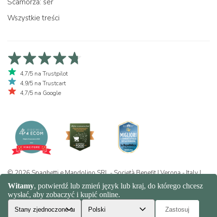
Scamorza: ser
Wszystkie treści
4,7/5 na Trustpilot
4,9/5 na Trustcart
4,7/5 na Google
© 2026 Spaghetti e Mandolino SRL - Società Benefit | Verona - Italy |
+39 351 865 9444 | P.I. IT04913730232 | Certificazione BIO: IT-BIO-
016.380-0110744.2026.001 | REA VR-455804 |
Prywatność i polityka
plików cookie
|
Sitemap