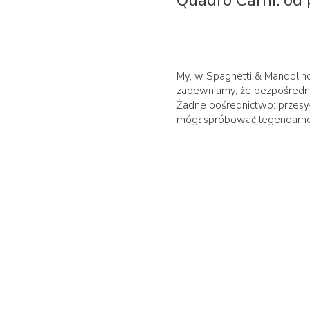
Quadro Carni: od 
My, w Spaghetti & Mandolino
zapewniamy, że bezpośredni
Żadne pośrednictwo: przesył
mógł spróbować legendarn