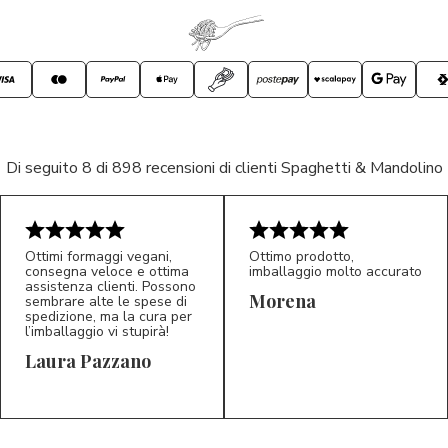
Di seguito 8 di 898 recensioni di clienti Spaghetti & Mandolino
Ottimi formaggi vegani,
Ottimo prodotto,
consegna veloce e ottima
imballaggio molto accurato
assistenza clienti. Possono
Morena
sembrare alte le spese di
spedizione, ma la cura per
l’imballaggio vi stupirà!
Laura Pazzano
5/5
5/5
LP
M*