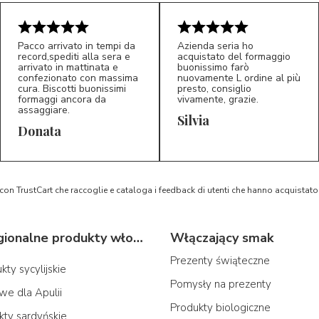
Pacco arrivato in tempi da
Azienda seria ho
record,spediti alla sera e
acquistato del formaggio
arrivato in mattinata e
buonissimo farò
confezionato con massima
nuovamente L ordine al più
cura. Biscotti buonissimi
presto, consiglio
formaggi ancora da
vivamente, grazie.
assaggiare.
Silvia
5/5
5/5
D*
S*
Donata
 con TrustCart che raccoglie e cataloga i feedback di utenti che hanno acquista
Typowe regionalne produkty włoskie
Włączający smak
Prezenty świąteczne
ty sycylijskie
Pomysły na prezenty
we dla Apulii
Produkty biologiczne
ty sardyńskie