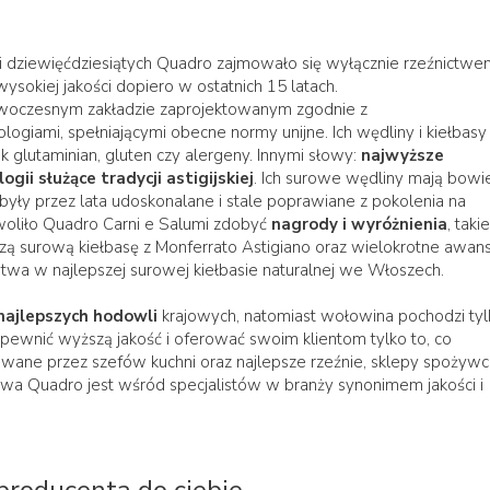
i dziewięćdziesiątych Quadro zajmowało się wyłącznie rzeźnictwe
sokiej jakości dopiero w ostatnich 15 latach.
 nowoczesnym zakładzie zaprojektowanym zgodnie z
ogiami, spełniającymi obecne normy unijne. Ich wędliny i kiełbasy
k glutaminian, gluten czy alergeny. Innymi słowy:
najwyższe
ogii służące tradycji astigijskiej
. Ich surowe wędliny mają bow
sy były przez lata udoskonalane i stale poprawiane z pokolenia na
woliło Quadro Carni e Salumi zdobyć
nagrody i wyróżnienia
, takie
zą surową kiełbasę z Monferrato Astigiano oraz wielokrotne awan
stwa w najlepszej surowej kiełbasie naturalnej we Włoszech.
najlepszych hodowli
krajowych, natomiast wołowina pochodzi tyl
pewnić wyższą jakość i oferować swoim klientom tylko to, co
iwane przez szefów kuchni oraz najlepsze rzeźnie, sklepy spożywc
wa Quadro jest wśród specjalistów w branży synonimem jakości i