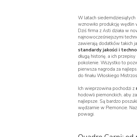
W latach siedemdziesiątych 
wznowiło produkcję wędlin wy
Dziś firma z Asti działa w
najnowocześniejszymi technol
zawierają dodatków takich ja
standardy jakości i technol
długą historię, a ich przepi
pokolenie. Wszystko to poz
pierwsza nagroda za najleps
do finału Włoskiego Mistrzo
Ich wieprzowina pochodzi z
hodowli piemonckich, aby za
najlepsze. Są bardzo poszuk
wędzarnie w Piemoncie. Naz
powagi.