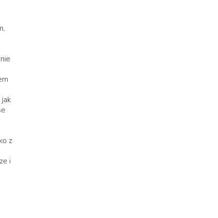
m,
 nie
iem
 jak
se
ko z
ze i