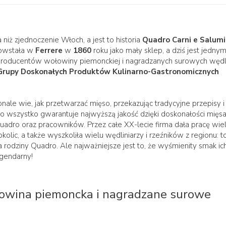
a niż zjednoczenie Włoch, a jest to historia
Quadro Carni e Salumi
powstała w
Ferrere
w
1860
roku jako mały sklep, a dziś jest jednym
roducentów wołowiny piemonckiej i nagradzanych surowych wędl
Grupy Doskonałych Produktów Kulinarno-Gastronomicznych
ale wie, jak przetwarzać mięso, przekazując tradycyjne przepisy i
 to wszystko gwarantuje najwyższą jakość dzięki doskonałości mięsa
uadro oraz pracowników. Przez całe XX-lecie firma dała pracę wie
olic, a także wyszkoliła wielu wędliniarzy i rzeźników z regionu: t
rodziny Quadro. Ale najważniejsze jest to, że wyśmienity smak ic
gendarny!
łowina piemoncka i nagradzane surowe