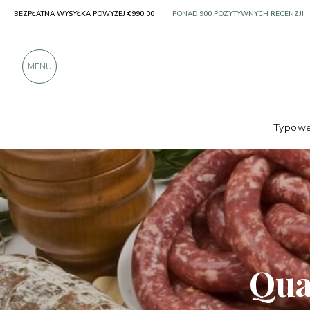
BEZPŁATNA WYSYŁKA POWYŻEJ €990,00
SOLO PRODUKTY OD DOSKONAŁYCH 
PONAD 900 POZYTYWNYCH RECENZJI
MENU
Typowe
Producenci
Quadro Carni e Salumi 1860
Qua