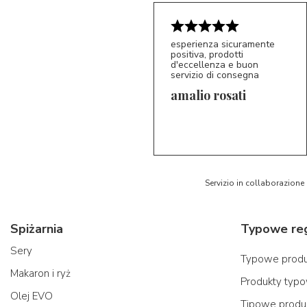
esperienza sicuramente
positiva, prodotti
d'eccellenza e buon
servizio di consegna
amalio rosati
5/5
AR
Servizio in collaborazione
Spiżarnia
Sery
Typowe produk
Makaron i ryż
Produkty typo
Olej EVO
Tipowe produk