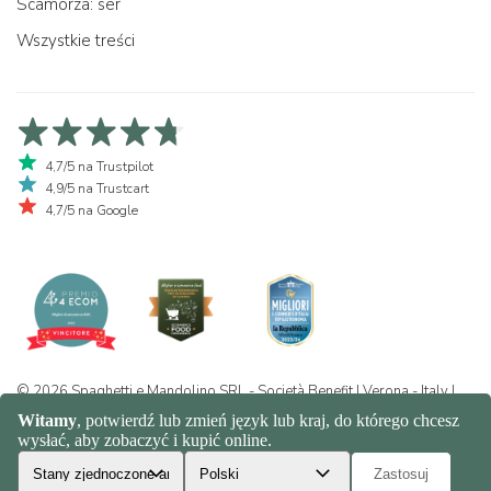
Scamorza: ser
Wszystkie treści
4,7/5 na Trustpilot
4,9/5 na Trustcart
4,7/5 na Google
© 2026 Spaghetti e Mandolino SRL - Società Benefit | Verona - Italy |
+39 351 865 9444 | P.I. IT04913730232 | Certificazione BIO: IT-BIO-
016.380-0110744.2026.001 | REA VR-455804 |
Prywatność i polityka
plików cookie
|
Sitemap