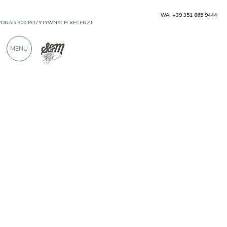
WA: +39 351 865 9444
PONAD 900 POZYTYWNYCH RECENZJI
MENU
Producenci
Cantine Campana