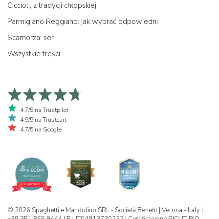
Ciccioli, z tradycji chłopskiej
Parmigiano Reggiano: jak wybrać odpowiedni
Scamorza: ser
Wszystkie treści
4,7/5 na Trustpilot
4,9/5 na Trustcart
4,7/5 na Google
© 2026 Spaghetti e Mandolino SRL - Società Benefit | Verona - Italy |
+39 351 865 9444 | P.I. IT04913730232 | Certificazione BIO: IT-BIO-