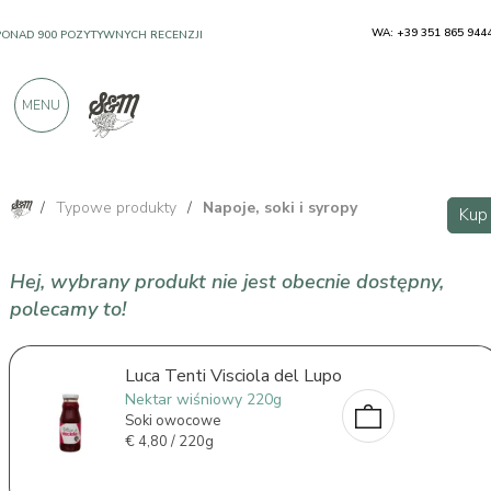
WA: +39 351 865 944
PONAD 900 POZYTYWNYCH RECENZJI
MENU
/
Typowe produkty
/
Napoje, soki i syropy
Kup
Hej, wybrany produkt nie jest obecnie dostępny,
polecamy to!
Luca Tenti Visciola del Lupo
Nektar wiśniowy 220g
Soki owocowe
€
4,80 / 220g