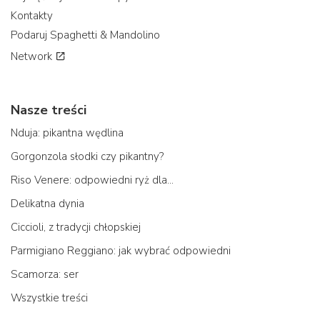
Kontakty
Podaruj Spaghetti & Mandolino
Network
Nasze treści
Nduja: pikantna wędlina
Gorgonzola słodki czy pikantny?
Riso Venere: odpowiedni ryż dla...
Delikatna dynia
Ciccioli, z tradycji chłopskiej
Parmigiano Reggiano: jak wybrać odpowiedni
Scamorza: ser
Wszystkie treści