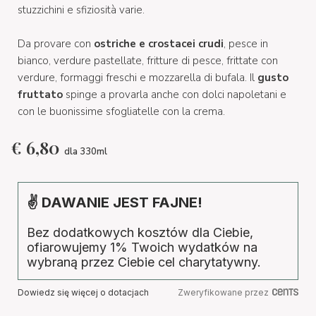
stuzzichini e sfiziosità varie.
Da provare con
ostriche e crostacei crudi
, pesce in
bianco, verdure pastellate, fritture di pesce, frittate con
verdure, formaggi freschi e mozzarella di bufala. Il
gusto
fruttato
spinge a provarla anche con dolci napoletani e
con le buonissime sfogliatelle con la crema.
€
6,80
dla 330ml
✌ DAWANIE JEST FAJNE!
Bez dodatkowych kosztów dla Ciebie,
ofiarowujemy 1% Twoich wydatków na
wybraną przez Ciebie cel charytatywny.
Dowiedz się więcej o dotacjach
Zweryfikowane przez