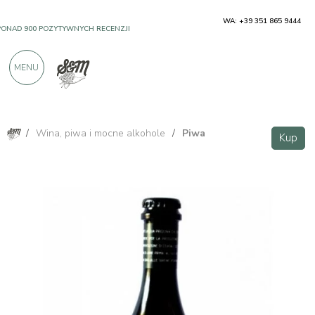
WA: +39 351 865 9444
PONAD 900 POZYTYWNYCH RECENZJI
MENU
/
Wina, piwa i mocne alkohole
/
Piwa
Kup