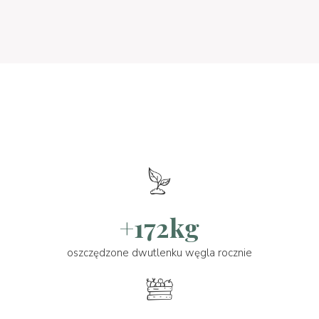
+172kg
oszczędzone dwutlenku węgla rocznie