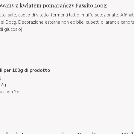
nowany z kwiatem pomarańczy Passito 200g
to, sale, caglio di vitello, fermenti lattici, muffe selezionate. Affina
nei Docg. Decorazione esterna non edibile: cubetti di arancia candit
i glucosio).
di per 100g di prodotto
j
 22g
zuccheri 2g