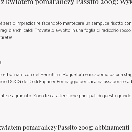
 z kwiatem pomarańczy Passito 200g: Wy
etizers o impreziosire facendolo mantecare un semplice risotto con 
ragi bianchi caldi. Provatelo avvolto in una foglia di radicchio rosso
tirete!
a
o erborinato con del Penicillium Roqueforti e insaportio da una sta
rancio DOCG dei Colli Euganei. Formaggio per chi ama assaporare ad o
ante e agrumato. Sono le caratteristiche principali di questo grand
 kwiatem pomarańczy Passito 200g: abbinamenti