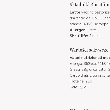
Składniki Blu affi
Latte
vaccino pastorizza
d'Arancio dei Colli Euga
arancia (40%), sciroppo d
Allergeni:
latte
Shelf-life:
3 mesi
Wartości odżywcze
Valori nutrizionali me
Energia: 362kcal / 1504k
Grassi: 28g di cui saturi
Carboidrati: 2,5g di cui 
Proteine: 25g
Sale: 2,1g