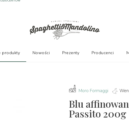
PRODUCENTÓW
 produkty
Nowości
Prezenty
Producenci
M
Moro Formaggi
Wene
Blu affinowa
Passito 200g