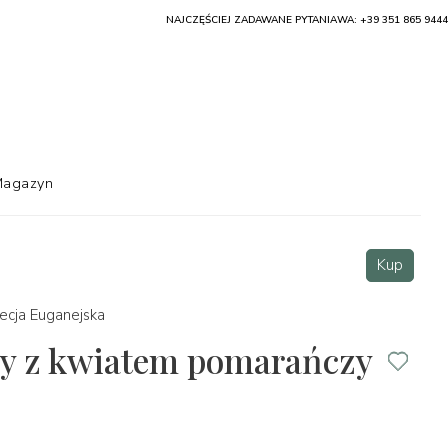
NAJCZĘŚCIEJ ZADAWANE PYTANIA
WA: +39 351 865 9444
agazyn
Kup
cja Euganejska
ny z kwiatem pomarańczy