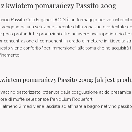
 z kwiatem pomarańczy Passito 200g
'arancio Passito Colli Euganei DOCG è un formaggio per veri intenditor
 vengono da una selezione speciale dalla zona sud occidentale dei 
 e poco profondi. Le produzioni oltre ad avere una superiore ricchez
oncentrazione di componenti in grado di mettere in rilievo la strut
uesto viene conferito "per immersione" alla toma che ne acquisirà tu
ffinamento.
 kwiatem pomarańczy Passito 200g: Jak jest pro
e vaccino pastorizzato, ottenuta dalla coagulazione acido presamic
pore di muffe selezionate Penicillium Roqueforti.
 almeno 2 mesi viene lasciata ad affinare a bagno nel vino passito