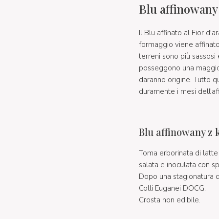
Blu affinowany
Il Blu affinato al Fior d
formaggio viene affinato
terreni sono più sassosi
posseggono una maggior c
daranno origine. Tutto q
duramente i mesi dell'a
Blu affinowany z
Toma erborinata di latt
salata e inoculata con s
Dopo una stagionatura di
Colli Euganei DOCG.
Crosta non edibile.