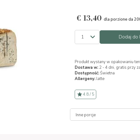
€
13,40
dla porzione da 20
Dodaj do 
Produkt wysłany w opakowaniu ter
Dostawa w:
2 - 4 dni, gratis prz
Dostępność:
Świetna
Allergeny:
latte
4.8 / 5