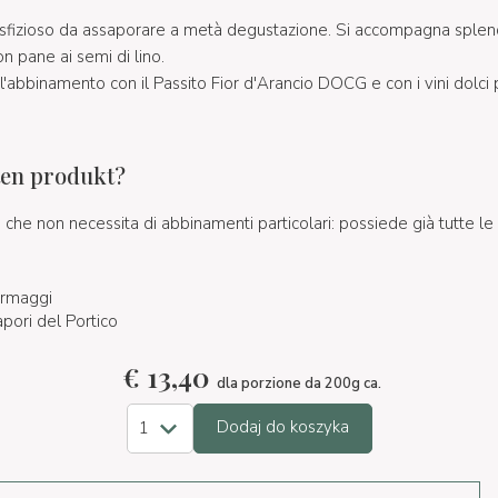
e sfizioso da assaporare a metà degustazione. Si accompagna spl
n pane ai semi di lino.
'abbinamento con il Passito Fior d'Arancio DOCG e con i vini dolci 
ten produkt?
he non necessita di abbinamenti particolari: possiede già tutte le c
rmaggi
apori del Portico
€
13,40
dla porzione da 200g ca.
Dodaj do koszyka