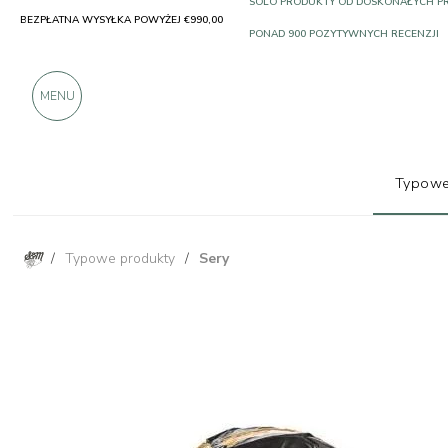
BEZPŁATNA WYSYŁKA POWYŻEJ €990,00
SOLO PRODUKTY OD DOSKONAŁYCH 
PONAD 900 POZYTYWNYCH RECENZJI
MENU
Typowe
/
Typowe produkty
/
Sery