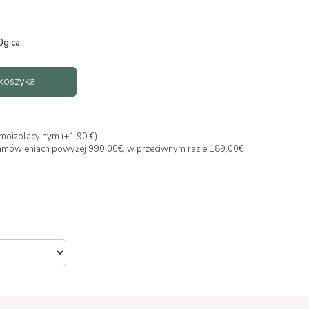
0g ca.
koszyka
moizolacyjnym (+1.90 €)
y zamówieniach powyżej 990,00€, w przeciwnym razie 189,00€