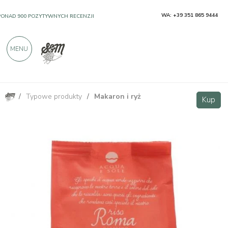
WA: +39 351 865 9444
PONAD 900 POZYTYWNYCH RECENZJI
MENU
/
Typowe produkty
/
Makaron i ryż
Ryż Roma 500g
Kup
Kup