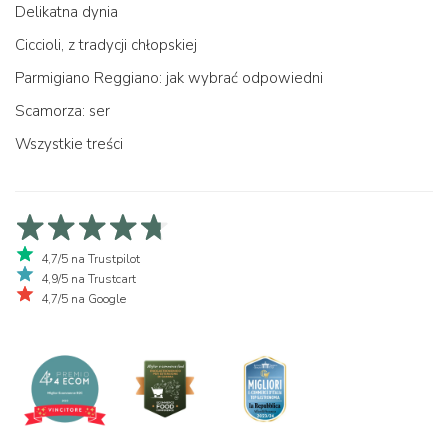
Delikatna dynia
Ciccioli, z tradycji chłopskiej
Parmigiano Reggiano: jak wybrać odpowiedni
Scamorza: ser
Wszystkie treści
4,7/5 na Trustpilot
4,9/5 na Trustcart
4,7/5 na Google