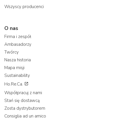
Wszyscy producenci
O nas
Firma i zespół
Ambasadorzy
Twórcy
Nasza historia
Mapa misji
Sustainability
Ho.Re.Ca.
Współpracuj z nami
Stań się dostawcą
Zosta dystrybutorem
Consiglia ad un amico