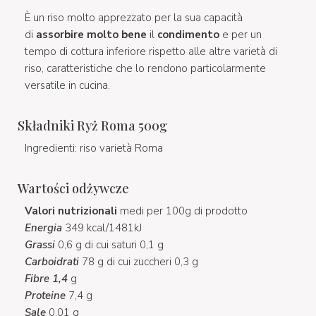
È un riso molto apprezzato per la sua capacità
di
assorbire molto bene
il
condimento
e per un
tempo di cottura inferiore rispetto alle altre varietà di
riso, caratteristiche che lo rendono particolarmente
versatile in cucina.
Składniki Ryż Roma 500g
Ingredienti: riso varietà Roma
Wartości odżywcze
Valori nutrizionali
medi per 100g di prodotto
Energia
349 kcal/1481kJ
Grassi
0,6 g di cui saturi 0,1 g
Carboidrati
78 g di cui zuccheri 0,3 g
Fibre 1,4
g
Proteine
7,4 g
Sale
0,01 g