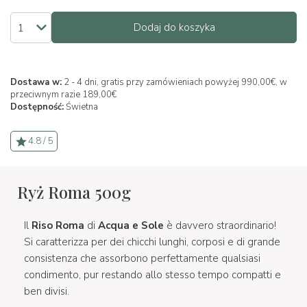
Dodaj do koszyka
Dostawa w:
2 - 4 dni, gratis przy zamówieniach powyżej 990,00€, w
przeciwnym razie 189,00€
Dostępność:
Świetna
4.8 / 5
Ryż Roma 500g
Il
Riso Roma
di
Acqua e Sole
è davvero straordinario!
Si caratterizza per dei chicchi lunghi, corposi e di grande
consistenza che assorbono perfettamente qualsiasi
condimento, pur restando allo stesso tempo compatti e
ben divisi.