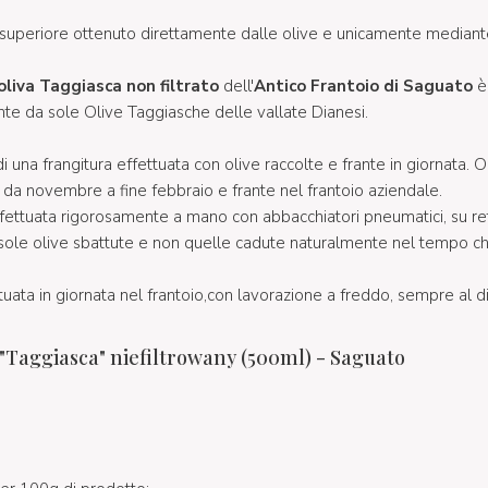
ia superiore ottenuto direttamente dalle olive e unicamente median
oliva Taggiasca non filtrato
dell'
Antico Frantoio di Saguato
è 
te da sole Olive Taggiasche delle vallate Dianesi.
 di una frangitura effettuata con olive raccolte e frante in giornata. 
, da novembre a fine febbraio e frante nel frantoio aziendale.
ffettuata rigorosamente a mano con abbacchiatori pneumatici, su r
 sole olive sbattute e non quelle cadute naturalmente nel tempo
tuata in giornata nel frantoio,con lavorazione a freddo, sempre al d
 "Taggiasca" niefiltrowany (500ml) - Saguato