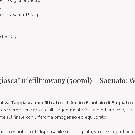
per 100g di prodotto:
al
 grassi saturi 15.2 g
ccheri 0 g
iasca" niefiltrowany (500ml) - Saguato: 
oliva Taggiasca non filtrato
dell'
Antico Frantoio di Saguato
è 
lore verde con riflessi gialli, leggermente fruttato ed erbaceo, cara
nte sul finale con un'aroma omogeneo ed equilibrato.
to equilibrato. Indispensabile su tutti i piatti, valorizza ogni tipo di