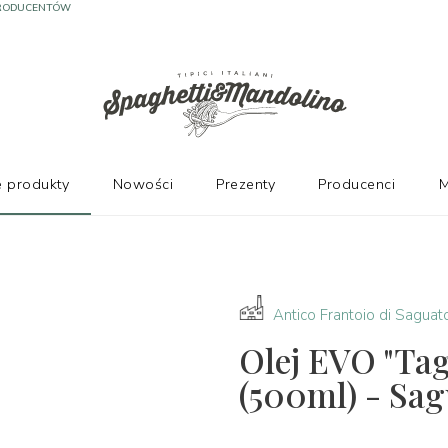
PRODUCENTÓW
 produkty
Nowości
Prezenty
Producenci
M
Antico Frantoio di Saguat
Olej EVO "Tag
(500ml) - Sag