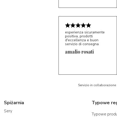
esperienza sicuramente
positiva, prodotti
d'eccellenza e buon
servizio di consegna
amalio rosati
5/5
AR
Servizio in collaborazione
Spiżarnia
Sery
Typowe produk