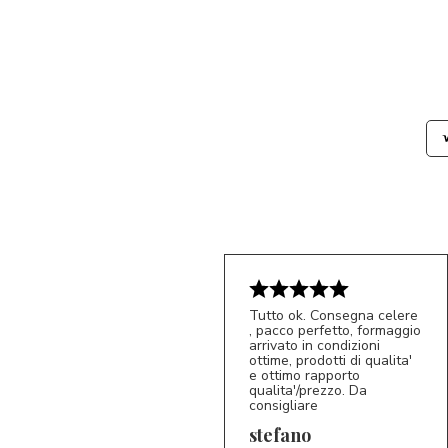
Tutto ok. Consegna celere
, pacco perfetto, formaggio
arrivato in condizioni
ottime, prodotti di qualita'
e ottimo rapporto
qualita'/prezzo. Da
consigliare
5/5
S*
stefano