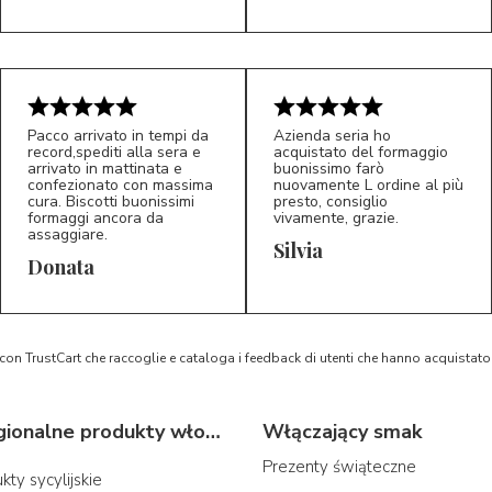
Pacco arrivato in tempi da
Azienda seria ho
record,spediti alla sera e
acquistato del formaggio
arrivato in mattinata e
buonissimo farò
confezionato con massima
nuovamente L ordine al più
cura. Biscotti buonissimi
presto, consiglio
formaggi ancora da
vivamente, grazie.
assaggiare.
Silvia
5/5
5/5
D*
S*
Donata
 con TrustCart che raccoglie e cataloga i feedback di utenti che hanno acquista
Typowe regionalne produkty włoskie
Włączający smak
Prezenty świąteczne
ty sycylijskie