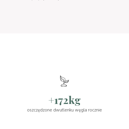
+172kg
oszczędzone dwutlenku węgla rocznie