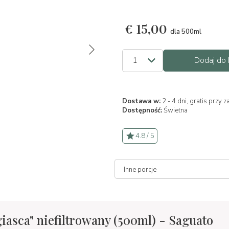
€
15,00
dla 500ml
Dodaj do 
Dostawa w:
2 - 4 dni, gratis prz
Dostępność:
Świetna
4.8 / 5
iasca" niefiltrowany (500ml) - Saguato