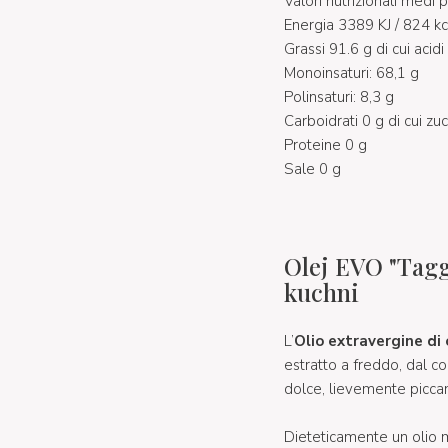
Valori nutrizionali medi 
Energia 3389 KJ / 824 kc
Grassi 91.6 g di cui acidi
Monoinsaturi: 68,1 g
Polinsaturi: 8,3 g
Carboidrati 0 g di cui zu
Proteine 0 g
Sale 0 g
Olej EVO "Tagg
kuchni
L’
Olio extravergine di 
estratto a freddo, dal co
dolce, lievemente picca
Dieteticamente un olio mol