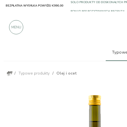
BEZPŁATNA WYSYŁKA POWYŻEJ €990,00
SOLO PRODUKTY OD DOSKONAŁYCH 
PONAD 900 POZYTYWNYCH RECENZJI
MENU
Typowe
/
Typowe produkty
/
Olej i ocet