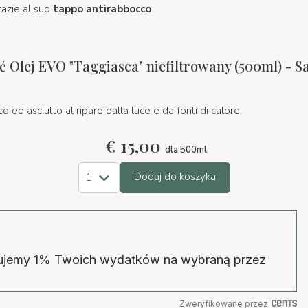
grazie al suo
tappo antirabbocco
.
Olej EVO "Taggiasca" niefiltrowany (500ml) - S
o ed asciutto al riparo dalla luce e da fonti di calore.
€
15,00
dla 500ml
Dodaj do koszyka
wujemy 1% Twoich wydatków na wybraną przez
Zweryfikowane przez