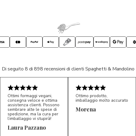
Di seguito 8 di 898 recensioni di clienti Spaghetti & Mandolino
Ottimi formaggi vegani,
Ottimo prodotto,
consegna veloce e ottima
imballaggio molto accurato
assistenza clienti. Possono
Morena
sembrare alte le spese di
spedizione, ma la cura per
l’imballaggio vi stupirà!
Laura Pazzano
5/5
5/5
LP
M*