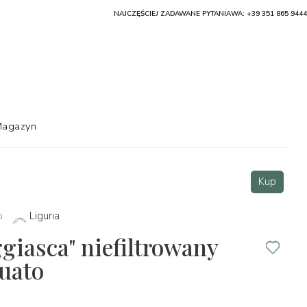
NAJCZĘŚCIEJ ZADAWANE PYTANIA
WA: +39 351 865 9444
agazyn
Kup
o
Liguria
giasca" niefiltrowany
uato