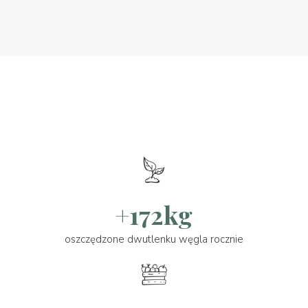
+172kg
oszczędzone dwutlenku węgla rocznie