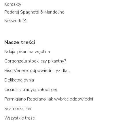
Kontakty
Podaruj Spaghetti & Mandolino
Network
Nasze treści
Nduja: pikantna wędlina
Gorgonzola słodki czy pikantny?
Riso Venere: odpowiedni ryż dla...
Delikatna dynia
Ciccioli, z tradycji chłopskiej
Parmigiano Reggiano: jak wybrać odpowiedni
Scamorza: ser
Wszystkie treści