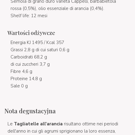
Semola di grano duro varietà Cappelli, barbabietola
rossa (0,5%), olio essenziale di arancia (0,4%).
Shelf life: 12 mesi
Wartości odżywcze
Energia KJ 1495 / Kcal 357
Grassi 2,8 g di cui saturi 0,6 g
Carboidrati 68,2 g
di cui zuccheri 3,7 g
Fibre 4,6 g
Proteine 14,8 g
Sale 0 g
Nota degustacyjna
Le
Tagliatelle all'arancia
risultano ottime nei periodi
dell'anno in cui gli agrumi sprigionano la loro essenza,