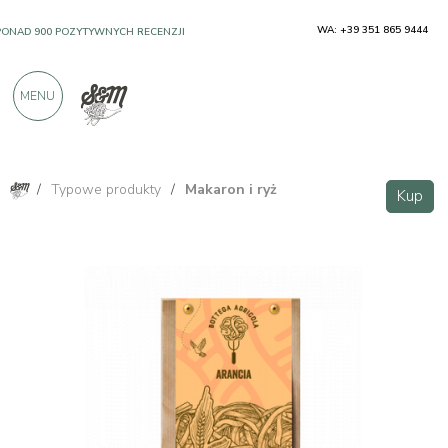
WA: +39 351 865 9444
PONAD 900 POZYTYWNYCH RECENZJI
MENU
/
Typowe produkty
/
Makaron i ryż
Kup