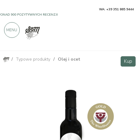
WA: +39 351 865 9444
PONAD 900 POZYTYWNYCH RECENZJI
MENU
/
Typowe produkty
/
Olej i ocet
Oliwa EVO Giogo 500ml SUNNN
Kup
Kup