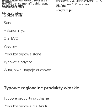
questa azienda, devo dire di essermi
soddisfazione del cliente di 5 su 5
stefano
trovata benissimo, affidabili, gentili
nelle ultime 100 recensioni
Laura Pazzano
Donata
Silvia
e professionali.r
Scopri di più
Maria Cristina
Spiżarnia
Sery
Makaron i ryż
Olej EVO
Wędliny
Produkty typowe słone
Typowe słodycze
Wina, piwa i napoje duchowe
Typowe regionalne produkty włoskie
Typowe produkty sycylijskie
Produkty typowe dla Apulii