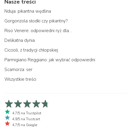
Nasze treści
Nduja: pikantna wędlina
Gorgonzola słodki czy pikantny?
Riso Venere: odpowiedni ryż dla...
Delikatna dynia
Ciccioli, z tradycji chłopskiej
Parmigiano Reggiano: jak wybrać odpowiedni
Scamorza: ser
Wszystkie treści
4,7/5 na Trustpilot
4,9/5 na Trustcart
4,7/5 na Google