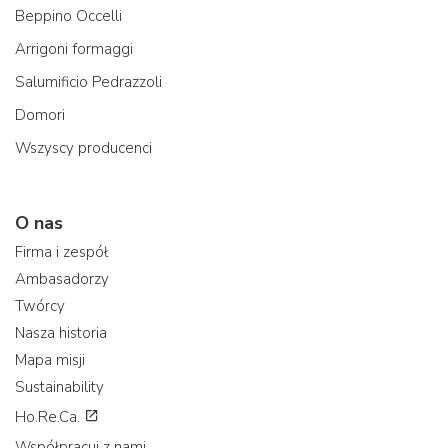
Beppino Occelli
Arrigoni formaggi
Salumificio Pedrazzoli
Domori
Wszyscy producenci
O nas
Firma i zespół
Ambasadorzy
Twórcy
Nasza historia
Mapa misji
Sustainability
Ho.Re.Ca.
Współpracuj z nami