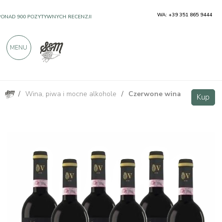
WA: +39 351 865 9444
PONAD 900 POZYTYWNYCH RECENZJI
MENU
/
Wina, piwa i mocne alkohole
/
Czerwone wina
Terre di Avanella Chianti Rufina Riserva DOCG - 6 bottiglie - Villa di Vetrice
VIP
Kup
Kup