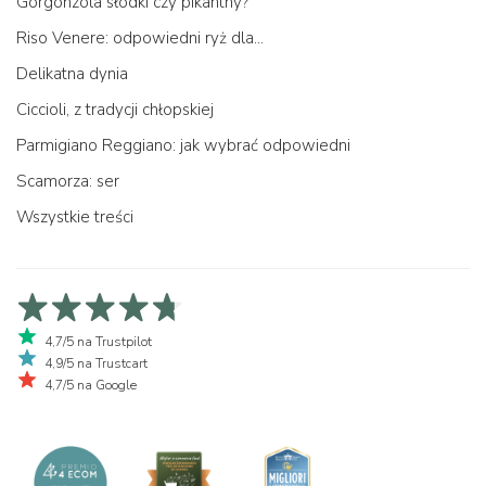
Gorgonzola słodki czy pikantny?
Riso Venere: odpowiedni ryż dla...
Delikatna dynia
Ciccioli, z tradycji chłopskiej
Parmigiano Reggiano: jak wybrać odpowiedni
Scamorza: ser
Wszystkie treści
4,7/5 na Trustpilot
4,9/5 na Trustcart
4,7/5 na Google