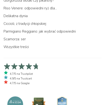
Gorgonzola słodki czy pikantny?
Riso Venere: odpowiedni ryż dla...
Delikatna dynia
Ciccioli, z tradycji chłopskiej
Parmigiano Reggiano: jak wybrać odpowiedni
Scamorza: ser
Wszystkie treści
4,7/5 na Trustpilot
4,9/5 na Trustcart
4,7/5 na Google