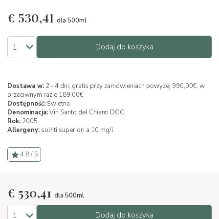
€
530,41
dla 500ml
Dodaj do koszyka
Dostawa w:
2 - 4 dni, gratis przy zamówieniach powyżej 990,00€, w
przeciwnym razie 189,00€
Dostępność:
Świetna
Denominacja:
Vin Santo del Chianti DOC
Rok:
2005
Allergeny:
solfiti superiori a 10 mg/l
4.8 / 5
€
530,41
dla 500ml
Dodaj do koszyka