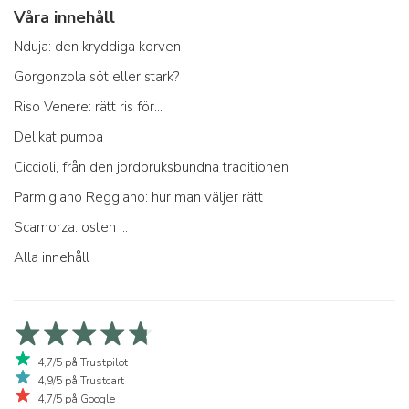
Våra innehåll
Nduja: den kryddiga korven
Gorgonzola söt eller stark?
Riso Venere: rätt ris för...
Delikat pumpa
Ciccioli, från den jordbruksbundna traditionen
Parmigiano Reggiano: hur man väljer rätt
Scamorza: osten ...
Alla innehåll
4,7/5 på Trustpilot
4,9/5 på Trustcart
4,7/5 på Google