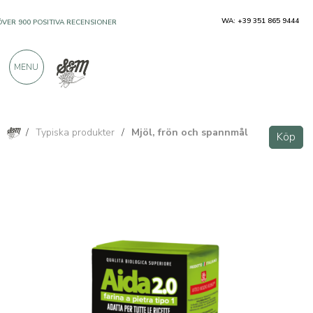
WA: +39 351 865 9444
ÖVER 900 POSITIVA RECENSIONER
MENU
/
Typiska produkter
/
Mjöl, frön och spannmål
Köp