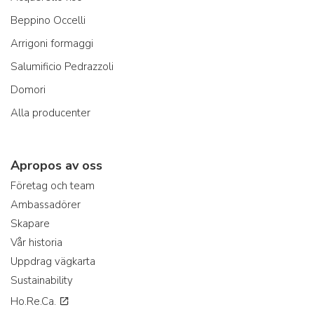
Beppino Occelli
Arrigoni formaggi
Salumificio Pedrazzoli
Domori
Alla producenter
Apropos av oss
Företag och team
Ambassadörer
Skapare
Vår historia
Uppdrag vägkarta
Sustainability
Ho.Re.Ca.