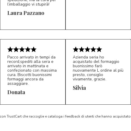
l’imballaggio vi stupirà!
Laura Pazzano
5/5
5/5
LP
M*
Pacco arrivato in tempi da
Azienda seria ho
record,spediti alla sera e
acquistato del formaggio
arrivato in mattinata e
buonissimo farò
confezionato con massima
nuovamente L ordine al più
cura. Biscotti buonissimi
presto, consiglio
formaggi ancora da
vivamente, grazie.
assaggiare.
Silvia
5/5
5/5
D*
S*
Donata
 con TrustCart che raccoglie e cataloga i feedback di utenti che hanno acquista