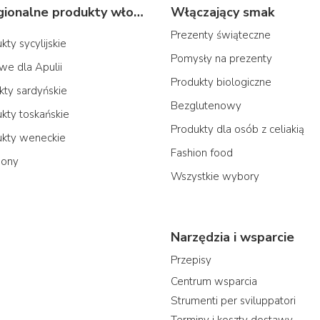
Typowe regionalne produkty włoskie
Włączający smak
Prezenty świąteczne
ty sycylijskie
Pomysły na prezenty
we dla Apulii
Produkty biologiczne
ty sardyńskie
Bezglutenowy
ty toskańskie
Produkty dla osób z celiakią
kty weneckie
Fashion food
iony
Wszystkie wybory
Narzędzia i wsparcie
Przepisy
Centrum wsparcia
Strumenti per sviluppatori
Terminy i koszty dostawy