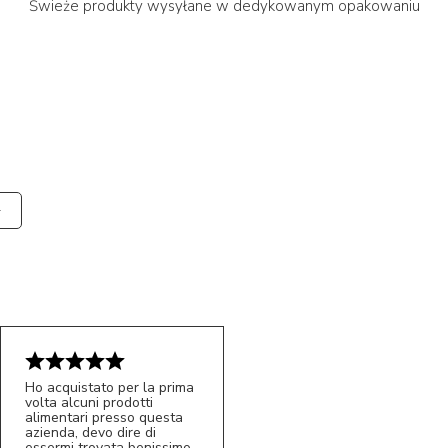
Świeże produkty wysyłane w dedykowanym opakowaniu
Ho acquistato per la prima
volta alcuni prodotti
alimentari presso questa
azienda, devo dire di
essermi trovata benissimo,