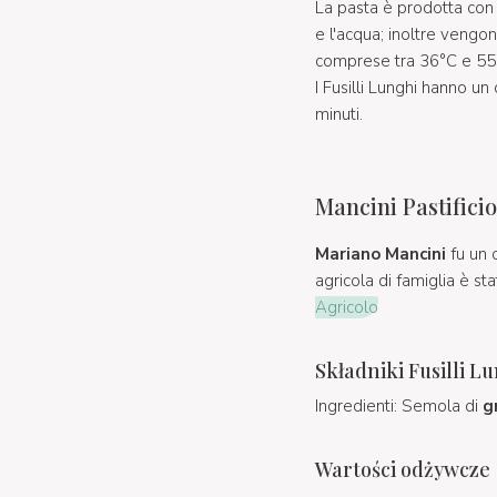
La pasta è prodotta con g
e l'acqua; inoltre vengono
comprese tra 36°C e 55
I Fusilli Lunghi hanno u
minuti.
Mancini Pastifici
Mariano Mancini
fu un c
agricola di famiglia è st
Agricolo
Składniki Fusilli L
Ingredienti: Semola di
g
Wartości odżywcze