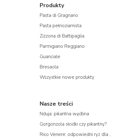
Produkty
Pasta di Gragnano
Pasta pełnoziarnista
Zizzona di Battipaglia
Parmigiano Reggiano
Guanciale
Bresaola
Wszystkie nowe produkty
Nasze treści
Nduja: pikantna wędlina
Gorgonzola słodki czy pikantny?
Riso Venere: odpowiedni ryż dla...