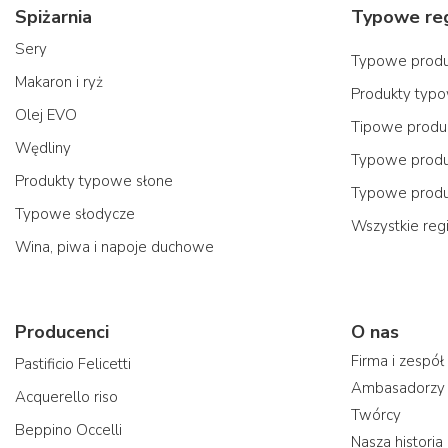
Spiżarnia
Sery
Typowe produk
Makaron i ryż
Produkty typo
Olej EVO
Tipowe produk
Wędliny
Typowe produk
Produkty typowe słone
Typowe produ
Typowe słodycze
Wszystkie reg
Wina, piwa i napoje duchowe
Producenci
O nas
Firma i zespół
Pastificio Felicetti
Ambasadorzy
Acquerello riso
Twórcy
Beppino Occelli
Nasza historia