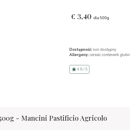
€
3,40
dla 500g
Dostępność:
non dostępny
Allergeny:
cereali contenenti glutin
4.8 / 5
500g - Mancini Pastificio Agricolo