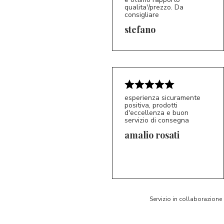
qualita'/prezzo. Da
consigliare
5/5
S*
stefano
esperienza sicuramente
positiva, prodotti
d'eccellenza e buon
servizio di consegna
amalio rosati
5/5
AR
Servizio in collaborazione