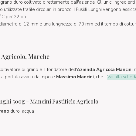
rano duro coltivato direttamente dall'azienda. Gli unici ingredienti 
 utilizzate trafile circolari in bronzo. I Fusilli Lunghi vengono essic
°C per 22 ore.
n diametro di 12 mm e una lunghezza di 70 mm ed il tempo di cottur
o Agricolo, Marche
oltivatore di grano e il fondatore dell'
Azienda Agricola Mancini
n
ata portata avanti dal nipote
Massimo Mancini
, che...
Vai alla scheda
unghi 500g - Mancini Pastificio Agricolo
rano
duro, acqua