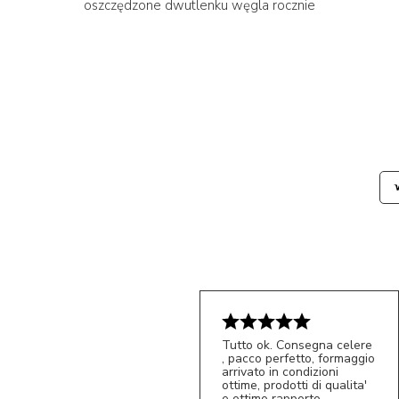
oszczędzone dwutlenku węgla rocznie
Tutto ok. Consegna celere
, pacco perfetto, formaggio
arrivato in condizioni
ottime, prodotti di qualita'
e ottimo rapporto