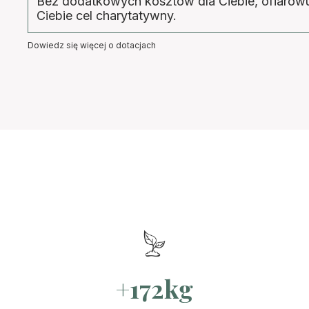
Bez dodatkowych kosztów dla Ciebie, ofiaro
Ciebie cel charytatywny.
Dowiedz się więcej o dotacjach
+172kg