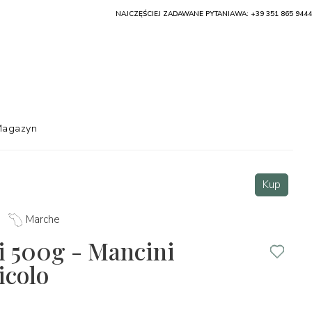
NAJCZĘŚCIEJ ZADAWANE PYTANIA
WA: +39 351 865 9444
agazyn
Kup
Marche
i 500g - Mancini
icolo