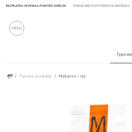
BEZPŁATNA WYSYŁKA POWYŻEJ €990,00
SOLO PRODUKTY OD DOSKONAŁYCH 
PONAD 900 POZYTYWNYCH RECENZJI
MENU
Typowe
/
Typowe produkty
/
Makaron i ryż