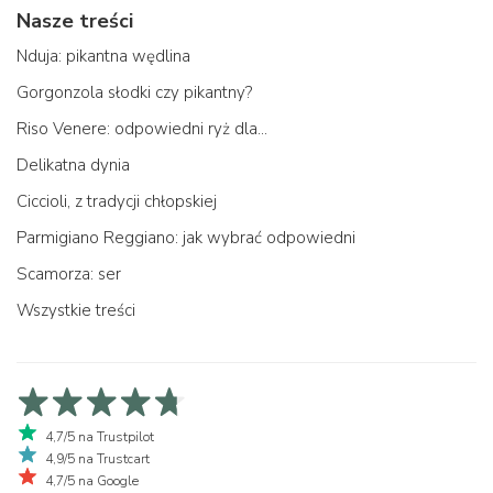
Nasze treści
Nduja: pikantna wędlina
Gorgonzola słodki czy pikantny?
Riso Venere: odpowiedni ryż dla...
Delikatna dynia
Ciccioli, z tradycji chłopskiej
Parmigiano Reggiano: jak wybrać odpowiedni
Scamorza: ser
Wszystkie treści
4,7/5 na Trustpilot
4,9/5 na Trustcart
4,7/5 na Google