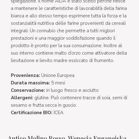
spiegazione. Il nome AIDA è stato scelto perché riesce
a mantenere le caratteristiche di lavorabilità della farina
bianca e allo stesso tempo esprimere tutta la forza e la
sostanzialità nutritiva delle farine provenienti da cereali
integrali. Un connubio che permette a tutti migliori
prestazioni e una maggior soddisfazione quando il
prodotto è pronto per la sua consumazione. Inoltre al
suo interno contiene malto d’orzo come attivatore della
lievitazione e lievito madre essiccato di frumento.
Provenienza:
Unione Europea
Durata massima:
5 mesi
Conservazione:
in luogo fresco e asciutto
Allergeni:
glutine. Può contenere tracce di soia, semi di
sesamo e frutta secca in guscio.
Certificazione BIO:
ICEA
Antico Molino Rosso, Wenecja Euganejska