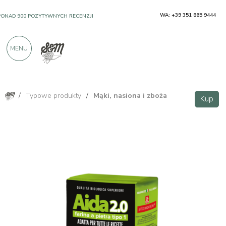
WA: +39 351 865 9444
PONAD 900 POZYTYWNYCH RECENZJI
MENU
/
Typowe produkty
/
Mąki, nasiona i zboża
Kup