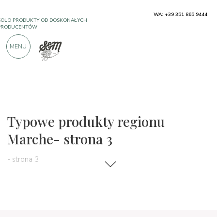
WA: +39 351 865 9444
BEZPŁATNA WYSYŁKA POWYŻEJ €990,00
SOLO PRODUKTY OD DOSKONAŁYCH
MENU
PRODUCENTÓW
PONAD 900 POZYTYWNYCH RECENZJI
Regiony
Marche
Typowe produkty regionu
Marche- strona 3
- strona 3