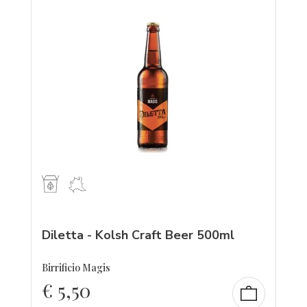
Diletta - Kolsh Craft Beer 500ml
Birrificio Magis
€
5,50