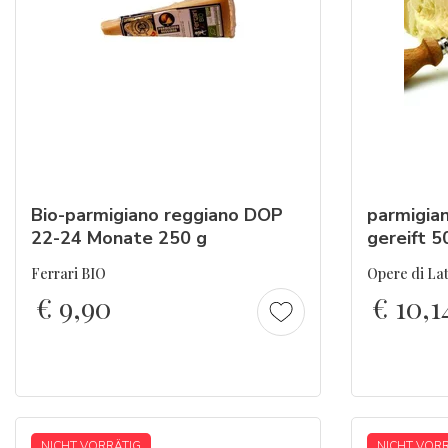
Bio-parmigiano
reggiano
DOP
parmigia
22-24 Monate 250 g
gereift 5
Ferrari BIO
Opere di Lat
€
9,90
€
10,1
NICHT VORRÄTIG
NICHT VOR