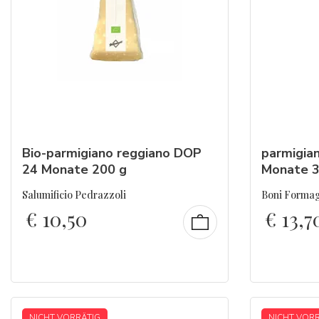
Bio-parmigiano
reggiano
DOP
parmigia
24 Monate 200 g
Monate 
Salumificio Pedrazzoli
Boni Forma
€
10,50
€
13,7
NICHT VORRÄTIG
NICHT VOR