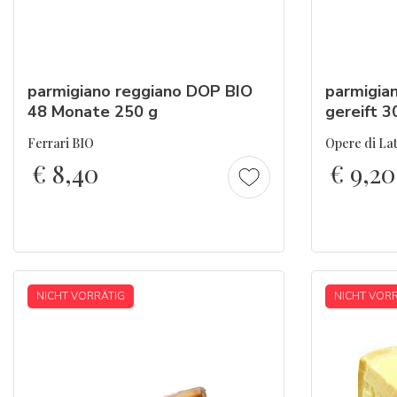
parmigiano
reggiano
DOP BIO
parmigia
48 Monate 250 g
gereift 3
Ferrari BIO
Opere di Lat
€
8,40
€
9,20
NICHT VORRÄTIG
NICHT VOR