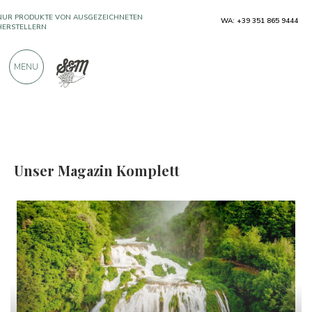
WA: +39 351 865 9444
KOSTENLOSER VERSAND OBEN €990,00
NUR PRODUKTE VON AUSGEZEICHNETEN
MENU
HERSTELLERN
ÜBER 900 POSITIVE BEWERTUNGEN
Unser Magazin
Unser Magazin Komplett